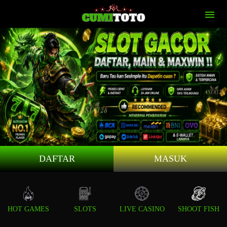
DAFTAR
MASUK
HOT GAMES
SLOTS
LIVE CASINO
SHOOT FISH